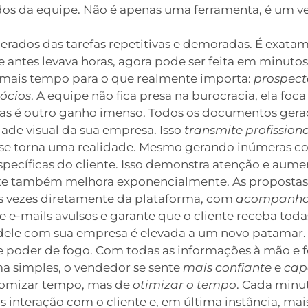
dos da equipe. Não é apenas uma ferramenta, é um v
erados das tarefas repetitivas e demoradas. É exatam
 antes levava horas, agora pode ser feita em minutos
m mais tempo para o que realmente importa:
prospect
ócios
. A equipe não fica presa na burocracia, ela foca
tas é outro ganho imenso. Todos os documentos ger
dade visual da sua empresa. Isso
transmite profission
se torna uma realidade. Mesmo gerando inúmeras co
pecíficas do cliente. Isso demonstra atenção e aume
te também melhora exponencialmente. As propostas 
s vezes diretamente da plataforma, com
acompanha
e e-mails avulsos e garante que o cliente receba tod
a dele com sua empresa é elevada a um novo patamar.
 poder de fogo. Com todas as informações à mão e f
a simples, o vendedor se sente
mais confiante
e
cap
nomizar tempo, mas de
otimizar o tempo
. Cada minut
interação com o cliente e, em última instância, mais