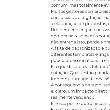
comum, mas totalmente evit
Muitos gestores comerciais 
complexas e a digitação m
a elaboração de propostas, 
Um pequeno engano nos valor
demora na resposta às cotaçõ
não entrega isso, perde a ch
A falta de padronização é o
diferentes templates e ling
pouco profissional para a e
E o que dizer da visibilidad
cotação. Quais estão parad
impede a tomada de decisõe
A consequência de tudo iss
e, claro, um impacto direto
realmente vendendo.
É nesse ponto que a necess
Ela não é apenas um “luxo”,