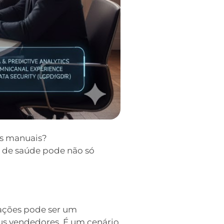
os manuais?
s de saúde pode não só
tações pode ser um
eus vendedores. É um cenário