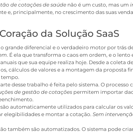
tão de cotações de saúde
não é um custo, mas um
i
liente e, principalmente, no crescimento das suas ve
Coração da Solução SaaS
o grande diferencial e o verdadeiro motor por trás 
vem
. É ela que transforma o caos em ordem, e o lento
nuais que sua equipe realiza hoje. Desde a coleta de
s, cálculos de valores e a montagem da proposta fin
e tempo.
te desse trabalho é feita pelo sistema. O processo
uções de gestão de cotações
permitem importar dado
reenchimento.
são automaticamente utilizados para calcular os valo
ar elegibilidades e montar a cotação.
Sem intervenç
ação também são automatizados. O sistema pode cr