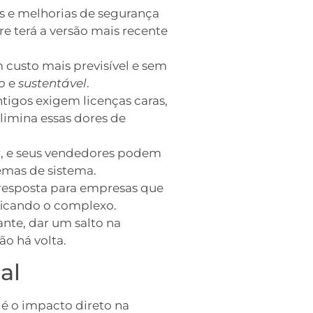
es e melhorias de segurança
e terá a versão mais recente
 custo mais previsível e sem
o
e
sustentável
.
tigos exigem licenças caras,
limina essas dores de
or, e seus vendedores podem
emas de sistema.
 resposta para empresas que
ificando o complexo.
ante, dar um salto na
o há volta.
al
é o impacto direto na