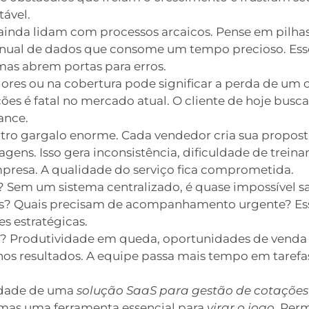
ável.
ainda lidam com processos arcaicos. Pense em pilha
anual de dados que consome um tempo precioso. Ess
mas abrem portas para erros.
es ou na cobertura pode significar a perda de um cli
es é fatal no mercado atual. O cliente de hoje busca
ance.
utro gargalo enorme. Cada vendedor cria sua propost
uagens. Isso gera inconsistência, dificuldade de tr
mpresa. A qualidade do serviço fica comprometida.
e? Sem um sistema centralizado, é quase impossível s
as? Quais precisam de acompanhamento urgente? Ess
s estratégicas.
o? Produtividade em queda, oportunidades de venda
 nos resultados. A equipe passa mais tempo em tarefa
idade de uma
solução SaaS para gestão de cotações
 mas uma ferramenta essencial para
virar o jogo
. Per