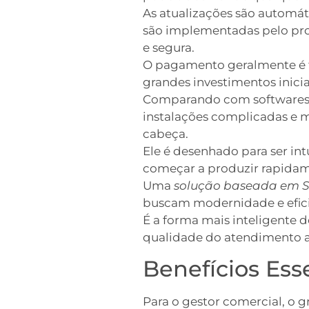
As atualizações são automát
são implementadas pelo prov
e segura.
O pagamento geralmente é fei
grandes investimentos inic
Comparando com softwares tr
instalações complicadas e m
cabeça.
Ele é desenhado para ser int
começar a produzir rapidame
Uma
solução baseada em 
buscam modernidade e eficiê
É a forma mais inteligente d
qualidade do atendimento ao
Benefícios Ess
Para o gestor comercial, o 