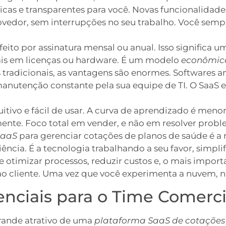
icas e transparentes para você. Novas funcionalidad
edor, sem interrupções no seu trabalho. Você sempr
to por assinatura mensal ou anual. Isso significa um
iais em licenças ou hardware. É um modelo
econômic
adicionais, as vantagens são enormes. Softwares an
anutenção constante pela sua equipe de TI. O SaaS e
uitivo e fácil de usar. A curva de aprendizado é men
nte. Foco total em vender, e não em resolver probl
SaaS
para gerenciar cotações de planos de saúde é a
ncia. É a tecnologia trabalhando a seu favor, simpl
e otimizar processos, reduzir custos e, o mais import
 cliente. Uma vez que você experimenta a nuvem, nã
enciais para o Time Comerci
grande atrativo de uma
plataforma SaaS de cotações