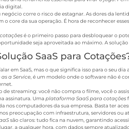
a digital.
egócio corre o risco de estagnar. As dores da lentidã
tam o core da sua operação. É hora de reconhecer esse
 cotações
é o primeiro passo para desbloquear o pot
oportunidade seja aproveitada ao máximo. A solução 
olução SaaS para Cotações
falar em SaaS, mas o que significa isso para o seu dia
 as a Service
, é um modelo onde o software não é co
ernet.
 de streaming: você não compra o filme, você o assi
ma assinatura. Uma
plataforma SaaS para cotações
f
ada nos computadores da sua empresa. Basta ter aces
enos preocupação com infraestrutura, servidores ou 
SaaS
são claros: tudo fica na nuvem, garantindo acessi
lugar, a qualquer hora, com dados sempre atualizados